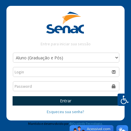
Entre para iniciar sua sessão
Entrar
Esqueceu sua senha?
Mantido e desenvolvido por
©Qualinfo Tecnologia.